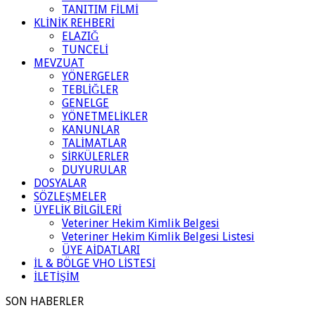
TANITIM FİLMİ
KLİNİK REHBERİ
ELAZIĞ
TUNCELİ
MEVZUAT
YÖNERGELER
TEBLİĞLER
GENELGE
YÖNETMELİKLER
KANUNLAR
TALİMATLAR
SİRKÜLERLER
DUYURULAR
DOSYALAR
SÖZLEŞMELER
ÜYELİK BİLGİLERİ
Veteriner Hekim Kimlik Belgesi
Veteriner Hekim Kimlik Belgesi Listesi
ÜYE AİDATLARI
İL & BÖLGE VHO LİSTESİ
İLETİŞİM
SON HABERLER