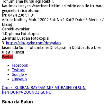
Tohumlama Kursu açılacaktır.
Katılmak isteyen Veteriner Hekimlerimizin oda ile irtibata
geçmeleri rica olunur.
İrt: 0424 238 91 91
Adres: Nailbey Mah. 12002 Sok No:1 Kat:2 Daire:5 Merkez /
Elazığ
Gerekli evraklar
1.Diploma Fotokopisi
2.Nüfus Cüzdan Fotokopisi
3.
https://elazigvho.com/dosyalar/
kısmında Suni Tohumlama Dilekçesinin Doldurulup bize
ulaştırılması
Paylaş
Facebook
Twitter
Google +
LinkedIn
Önceki
KURBAN BAYRAMIMIZ MÜBAREK OLSUN
İleri
DÜNYA ZOONOZ GÜNÜ
Buna da Bakın