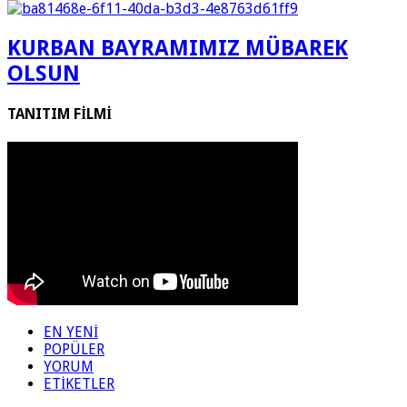
KURBAN BAYRAMIMIZ MÜBAREK
OLSUN
TANITIM FİLMİ
EN YENİ
POPÜLER
YORUM
ETİKETLER