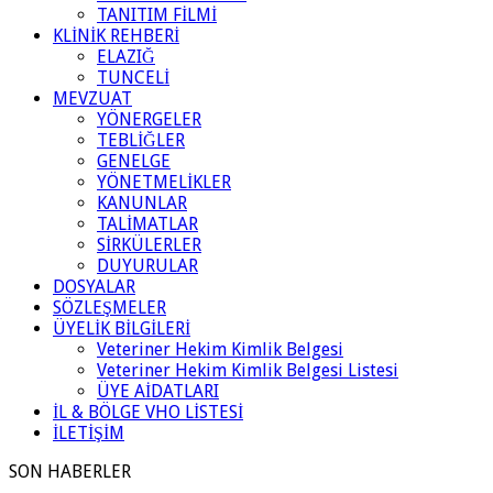
TANITIM FİLMİ
KLİNİK REHBERİ
ELAZIĞ
TUNCELİ
MEVZUAT
YÖNERGELER
TEBLİĞLER
GENELGE
YÖNETMELİKLER
KANUNLAR
TALİMATLAR
SİRKÜLERLER
DUYURULAR
DOSYALAR
SÖZLEŞMELER
ÜYELİK BİLGİLERİ
Veteriner Hekim Kimlik Belgesi
Veteriner Hekim Kimlik Belgesi Listesi
ÜYE AİDATLARI
İL & BÖLGE VHO LİSTESİ
İLETİŞİM
SON HABERLER