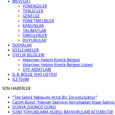
MEVZUAT
YÖNERGELER
TEBLİĞLER
GENELGE
YÖNETMELİKLER
KANUNLAR
TALİMATLAR
SİRKÜLERLER
DUYURULAR
DOSYALAR
SÖZLEŞMELER
ÜYELİK BİLGİLERİ
Veteriner Hekim Kimlik Belgesi
Veteriner Hekim Kimlik Belgesi Listesi
ÜYE AİDATLARI
İL & BÖLGE VHO LİSTESİ
İLETİŞİM
SON HABERLER
“Tek Sağlık Yaklaşımı Artık Bir Zorunluluktur”
Cazim Bulut: ‘Hayvan Sağlığını Korumadan İnsan Sağlı
DÜNYA ZOONOZ GÜNÜ
SUNİ TOHUMLAMA KURSU BAŞVURULARI AÇILMIŞTIR