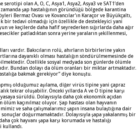
ne serotipi olan A, O, C, Asya1, Asya2, Asya3 ve SAT1’den
ynı zamanda şap hastalığının göründüğü bölgede karantina
yleri Bermaz Ovası ve Kovancılar’ın Karaçor ve Büyükçaltı,
bir tedavi olmadığı için özellikle de destekleyici yani
oyun ve keçilerde daha hafif seyrederken sığırlarda daha ağır
esecikler patladıktan sonra yerine yaraların şekillenmesi,
rı vardır. Bakıcıların rolü, ahırların birbirlerine yakın
şartlarına dayanıklı olması hastalığın söndürülmemesinde de
bilmektedir. Özellikle sosyal medyada son günlerde ölümle
ıdır. Bundan dolayı da ölüm oranları bir miktar artmaktadır.
astalığa bakmak gerekiyor” diye konuştu.
 yapmış olduğumuz aşılama, diğer virüs tipine yani çapraz
lık tekrar oluşabilir. Önceki yıllarda A ve O tipine karşı
piyasaya sürüldü. Dolayısıyla daha çok ekonomik açıdan
çin ölüm kaçınılmaz oluyor. Şap hastası olan hayvanın
imimiz ve saha çalışmalarımız şapın insana bulaştığına dair
suz sonuçlar doğurmamaktadır. Dolayısıyla şapa yakalanmış bir
 daha çok hayvanı şapa karşı korumada ve hastalığı
i kullandı.