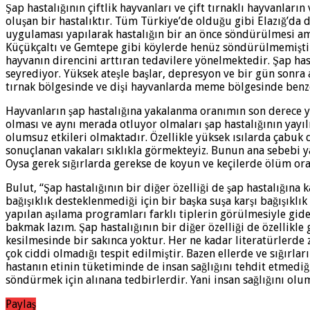
Şap hastalığının çiftlik hayvanları ve çift tırnaklı hayvanları
oluşan bir hastalıktır. Tüm Türkiye’de olduğu gibi Elazığ’da
uygulaması yapılarak hastalığın bir an önce söndürülmesi ama
Küçükçaltı ve Gemtepe gibi köylerde henüz söndürülmemiştir fa
hayvanın direncini arttıran tedavilere yönelmektedir. Şap hast
seyrediyor. Yüksek ateşle başlar, depresyon ve bir gün sonra a
tırnak bölgesinde ve dişi hayvanlarda meme bölgesinde benzer
Hayvanların şap hastalığına yakalanma oranımın son derece yüks
olması ve aynı merada otluyor olmaları şap hastalığının yayı
olumsuz etkileri olmaktadır. Özellikle yüksek ısılarda çabu
sonuçlanan vakaları sıklıkla görmekteyiz. Bunun ana sebebi 
Oysa gerek sığırlarda gerekse de koyun ve keçilerde ölüm or
Bulut, “Şap hastalığının bir diğer özelliği de şap hastalığın
bağışıklık desteklenmediği için bir başka suşa karşı bağışıklık
yapılan aşılama programları farklı tiplerin görülmesiyle gid
bakmak lazım. Şap hastalığının bir diğer özelliği de özellikle
kesilmesinde bir sakınca yoktur. Her ne kadar literatürlerde 
çok ciddi olmadığı tespit edilmiştir. Bazen ellerde ve sığır
hastanın etinin tüketiminde de insan sağlığını tehdit etmedi
söndürmek için alınana tedbirlerdir. Yani insan sağlığını olum
Paylaş