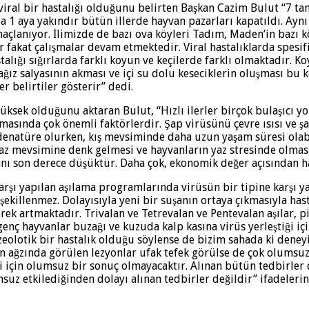
n viral bir hastalığı olduğunu belirten Başkan Cazim Bulut “7 ta
 da 1 aya yakındır bütün illerde hayvan pazarları kapatıldı. A
çlanıyor. İlimizde de bazı ova köyleri Tadım, Maden’in bazı kö
kat çalışmalar devam etmektedir. Viral hastalıklarda spesifik 
alığı sığırlarda farklı koyun ve keçilerde farklı olmaktadır. K
ğız salyasının akması ve içi su dolu keseciklerin oluşması bu k
 belirtiler gösterir” dedi.
ek olduğunu aktaran Bulut, “Hızlı ilerler birçok bulaşıcı yolla
lmasında çok önemli faktörlerdir. Şap virüsünü çevre ısısı ve 
k denatüre olurken, kış mevsiminde daha uzun yaşam süresi ola
yaz mevsimine denk gelmesi ve hayvanların yaz stresinde olmas
anı son derece düşüktür. Daha çok, ekonomik değer açısından h
a karşı yapılan aşılama programlarında virüsün bir tipine karşı
 şekillenmez. Dolayısıyla yeni bir suşanın ortaya çıkmasıyla hasta
erek artmaktadır. Trivalan ve Tetrevalan ve Pentevalan aşılar, 
 genç hayvanlar buzağı ve kuzuda kalp kasına virüs yerleştiği i
zeolotik bir hastalık olduğu söylense de bizim sahada ki deney
ların ağzında görülen lezyonlar ufak tefek görülse de çok olum
ği için olumsuz bir sonuç olmayacaktır. Alınan bütün tedbirler
suz etkilediğinden dolayı alınan tedbirler değildir” ifadelerin